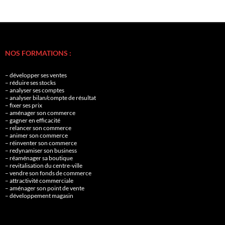
NOS FORMATIONS :
– développer ses ventes
– réduire ses stocks
– analyser ses comptes
– analyser bilan/compte de résultat
– fixer ses prix
– aménager son commerce
– gagner en efficacité
– relancer son commerce
– animer son commerce
– réinventer son commerce
– redynamiser son business
– réaménager sa boutique
– revitalisation du centre-ville
– vendre son fonds de commerce
– attractivité commerciale
– aménager son point de vente
– développement magasin