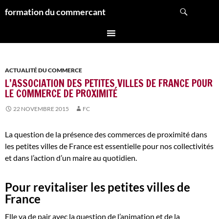
Aller
Recherche
formation du commercant
au
contenu
ACTUALITÉ DU COMMERCE
L’ASSOCIATION DES PETITES VILLES DE FRANCE POUR
LE COMMERCE DE PROXIMITÉ
22 NOVEMBRE 2015
FC
La question de la présence des commerces de proximité dans
les petites villes de France est essentielle pour nos collectivités
et dans l’action d’un maire au quotidien.
Pour revitaliser les petites villes de
France
Elle va de pair avec la question de l’animation et de la