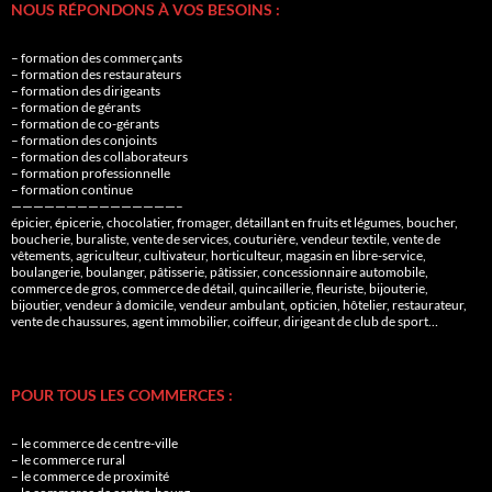
NOUS RÉPONDONS À VOS BESOINS :
– formation des commerçants
– formation des restaurateurs
– formation des dirigeants
– formation de gérants
– formation de co-gérants
– formation des conjoints
– formation des collaborateurs
– formation professionnelle
– formation continue
———————————————–
épicier, épicerie, chocolatier, fromager, détaillant en fruits et légumes, boucher,
boucherie, buraliste, vente de services, couturière, vendeur textile, vente de
vêtements, agriculteur, cultivateur, horticulteur, magasin en libre-service,
boulangerie, boulanger, pâtisserie, pâtissier, concessionnaire automobile,
commerce de gros, commerce de détail, quincaillerie, fleuriste, bijouterie,
bijoutier, vendeur à domicile, vendeur ambulant, opticien, hôtelier, restaurateur,
vente de chaussures, agent immobilier, coiffeur, dirigeant de club de sport…
POUR TOUS LES COMMERCES :
– le commerce de centre-ville
– le commerce rural
– le commerce de proximité