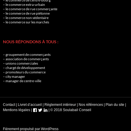
– le commerce de centre-bourg
– le commerce extra-urbain
– le commerce de rue commerçante
– le commerce de rue piétonne
– le commerce non sédentaire
– le commerce sur les marchés
NOUS RÉPONDONS À TOUS :
– groupement de commerçants
– association de commerçants
– unions commerciales
– chargé de développement
– promoteurs du commerce
– city manager
– manager de centre-ville
Contact
|
Livret d’accueil
|
Règlement intérieur
|
Nos références
|
Plan du site
|
Mentions légales
|
|
© 2018 Soulabail Conseil
Fièrement propulsé par WordPress