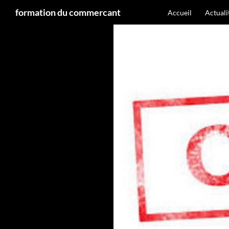
Recherche
formation du commercant
Accueil
Actual
Aller
au
contenu