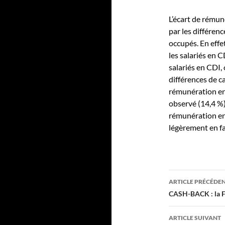
L’écart de rémun
par les différenc
occupés. En effe
les salariés en 
salariés en CDI,
différences de c
rémunération en
observé (14,4 %)
rémunération ent
légèrement en f
Navigation
ARTICLE PRÉCÉDE
des
CASH-BACK : la FC
articles
ARTICLE SUIVANT