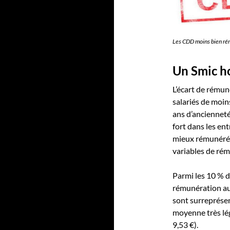
Les CDD moins bien ré
Un Smic ho
L’écart de rémun
salariés de moin
ans d’ancienneté 
fort dans les ent
mieux rémunérés
variables de ré
Parmi les 10 % d
rémunération au
sont surreprésen
moyenne très lé
9,53 €).