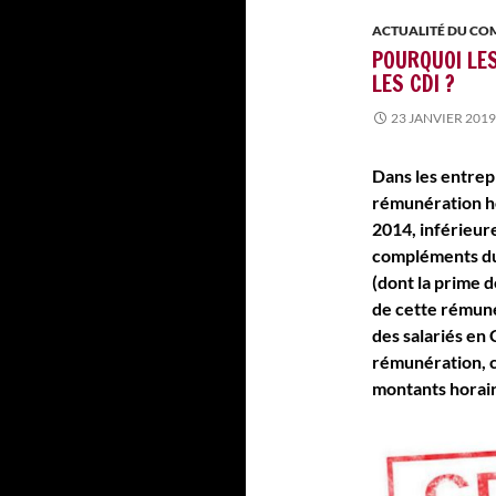
ACTUALITÉ DU C
POURQUOI LE
LES CDI ?
23 JANVIER 2019
Dans les entrepr
rémunération ho
2014, inférieure
compléments du 
(dont la prime 
de cette rémuné
des salariés en
rémunération, c
montants horai