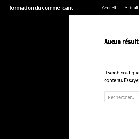
Recherche
formation du commercant
Accueil
Actual
Aller
au
contenu
Aucun résult
Il semblerait qu
contenu. Essayez
Rechercher :