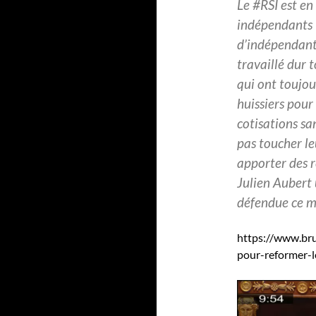
Le #RSI est en
indépendants 
d’indépendant
travaillé dur t
qui ont toujou
huissiers pour
cotisations sa
pas toucher le
apporter des 
Julien Aubert 
défendue ce m
https://www.bru
pour-reformer-l