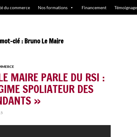
ité du commerce
Nos formations
Financement
Témoignage
 mot-clé : Bruno Le Maire
OMMERCE
E MAIRE PARLE DU RSI :
ÉGIME SPOLIATEUR DES
NDANTS »
15