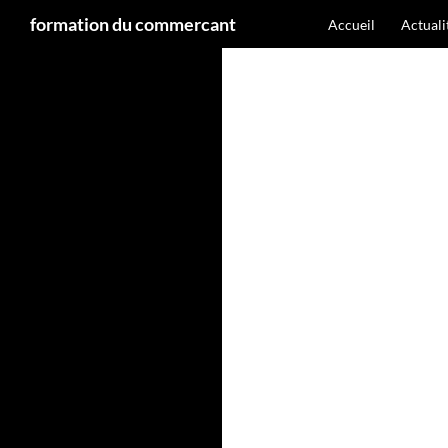
Recherche
formation du commercant
Accueil
Actual
Aller
au
contenu