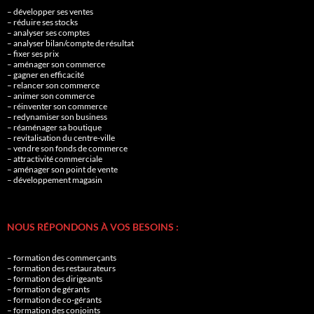
– développer ses ventes
– réduire ses stocks
– analyser ses comptes
– analyser bilan/compte de résultat
– fixer ses prix
– aménager son commerce
– gagner en efficacité
– relancer son commerce
– animer son commerce
– réinventer son commerce
– redynamiser son business
– réaménager sa boutique
– revitalisation du centre-ville
– vendre son fonds de commerce
– attractivité commerciale
– aménager son point de vente
– développement magasin
NOUS RÉPONDONS À VOS BESOINS :
– formation des commerçants
– formation des restaurateurs
– formation des dirigeants
– formation de gérants
– formation de co-gérants
– formation des conjoints