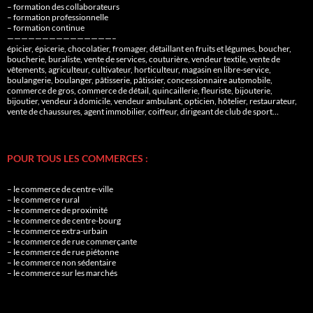
– formation des collaborateurs
– formation professionnelle
– formation continue
———————————————–
épicier, épicerie, chocolatier, fromager, détaillant en fruits et légumes, boucher,
boucherie, buraliste, vente de services, couturière, vendeur textile, vente de
vêtements, agriculteur, cultivateur, horticulteur, magasin en libre-service,
boulangerie, boulanger, pâtisserie, pâtissier, concessionnaire automobile,
commerce de gros, commerce de détail, quincaillerie, fleuriste, bijouterie,
bijoutier, vendeur à domicile, vendeur ambulant, opticien, hôtelier, restaurateur,
vente de chaussures, agent immobilier, coiffeur, dirigeant de club de sport…
POUR TOUS LES COMMERCES :
– le commerce de centre-ville
– le commerce rural
– le commerce de proximité
– le commerce de centre-bourg
– le commerce extra-urbain
– le commerce de rue commerçante
– le commerce de rue piétonne
– le commerce non sédentaire
– le commerce sur les marchés