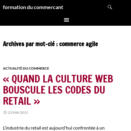
Aller
Recherche
formation du commercant
au
contenu
Archives par mot-clé : commerce agile
ACTUALITÉ DU COMMERCE
« QUAND LA CULTURE WEB
BOUSCULE LES CODES DU
RETAIL »
23 MAI 2015
L’industrie du retail est aujourd’hui confrontée à un