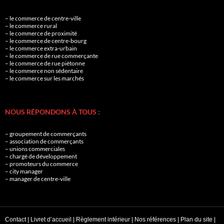
– le commerce de centre-ville
– le commerce rural
– le commerce de proximité
– le commerce de centre-bourg
– le commerce extra-urbain
– le commerce de rue commerçante
– le commerce de rue piétonne
– le commerce non sédentaire
– le commerce sur les marchés
NOUS RÉPONDONS À TOUS :
– groupement de commerçants
– association de commerçants
– unions commerciales
– chargé de développement
– promoteurs du commerce
– city manager
– manager de centre-ville
Contact
|
Livret d’accueil
|
Règlement intérieur
|
Nos références
|
Plan du site
|