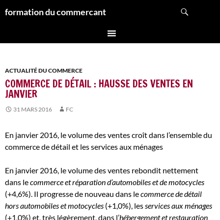
Aller
Recherche
formation du commercant
au
contenu
ACTUALITÉ DU COMMERCE
COMMERCE DE DÉTAIL : HAUSSE DES VENTES EN
JANVIER
31 MARS 2016
FC
En janvier 2016, le volume des ventes croît dans l’ensemble du
commerce de détail et les services aux ménages
En janvier 2016, le volume des ventes rebondit nettement
dans le
commerce et réparation d’automobiles et de motocycles
(+4,6%). Il progresse de nouveau dans le
commerce de détail
hors automobiles et motocycles
(+1,0%), les
services aux ménages
(+1,0%) et, très légèrement, dans l’
hébergement et restauration