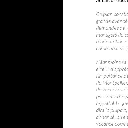
Autant dire des b
Ce plan const
grande avancée
demandes de l
managers de cent
réorientation d
commerce de p
Néanmoins se l
erreur d’appréci
l’importance de
de Montpellier
de vacance com
pas concerné p
regrettable que
dire la plupart
annoncé, qu’en
vacance commerc