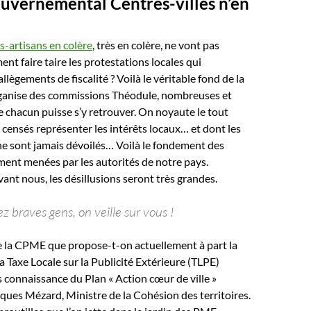
ouvernemental Centres-villes n’en
-artisans en colère
, très en colère, ne vont pas
nt faire taire les protestations locales qui
lègements de fiscalité ? Voilà le véritable fond de la
ganise des commissions Théodule, nombreuses et
e chacun puisse s’y retrouver. On noyaute le tout
 censés représenter les intérêts locaux… et dont les
ne sont jamais dévoilés… Voilà le fondement des
ment menées par les autorités de notre pays.
vant nous, les désillusions seront très grandes.
 braves gens, on veille sur vous !
 la CPME que propose-t-on actuellement à part la
a Taxe Locale sur la Publicité Extérieure (TLPE)
is connaissance du Plan « Action cœur de ville »
ques Mézard, Ministre de la Cohésion des territoires.