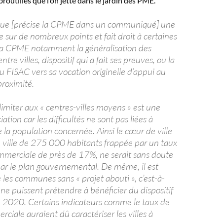
routilles que l’on jette dans le jardin des PME.
itue [précise la CPME dans un communiqué] une
 sur de nombreux points et fait droit à certaines
a CPME notamment la généralisation des
re villes, dispositif qui a fait ses preuves, ou la
u FISAC vers sa vocation originelle d’appui au
roximité.
imiter aux « centres-villes moyens » est une
ation car les difficultés ne sont pas liées à
 la population concernée. Ainsi le cœur de ville
, ville de 275 000 habitants frappée par un taux
merciale de près de 17%, ne serait sans doute
ar le plan gouvernemental. De même, il est
 les communes sans « projet abouti », c’est-à-
, ne puissent prétendre à bénéficier du dispositif
 2020. Certains indicateurs comme le taux de
iale auraient dû caractériser les villes à