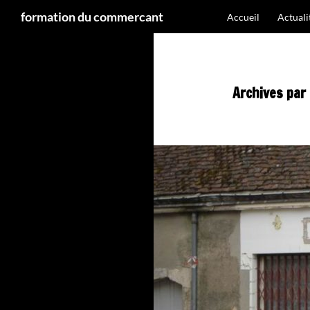
Recherche
formation du commercant
Accueil
Actual
Aller
au
contenu
Archives par 