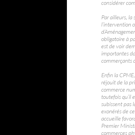
considérer com
Par ailleurs, l
l’intervention
d’Aménagement
obligatoire à p
est de voir de
importantes dan
commerçants dé
Enfin la CPME,
réjouit de la 
commerce numé
toutefois qu’il
subissent pas 
exonérés de ce
accueille favor
Premier Ministr
commerces phys