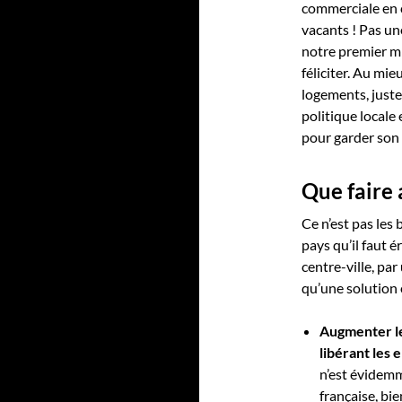
commerciale en 
vacants ! Pas une
notre premier mi
féliciter. Au mi
logements, just
politique locale 
pour garder son
Que faire 
Ce n’est pas les 
pays qu’il faut é
centre-ville, par
qu’une solution 
Augmenter l
libérant les 
n’est évidemm
française, bien