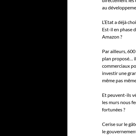
directement les 
au développemen
L’Etat a déjà cho
Est-il en phase 
Amazon ?
Par ailleurs, 60
plan proposé… il
commerciaux pour
investir une gran
même pas même i
Et peuvent-ils v
les murs nous fe
fortunées ?
Cerise sur le gâ
le gouvernement