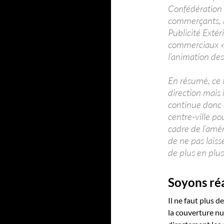
Confédération
commerçants, r
Publicité Exté
commerciaux « 
l’animation des
En résumé, ce 
direction mais
continue donc 
centre-ville po
cadre de l’amén
de ne pas laisse
de plus en plus
Soyons réa
Il ne faut plus d
la couverture nu