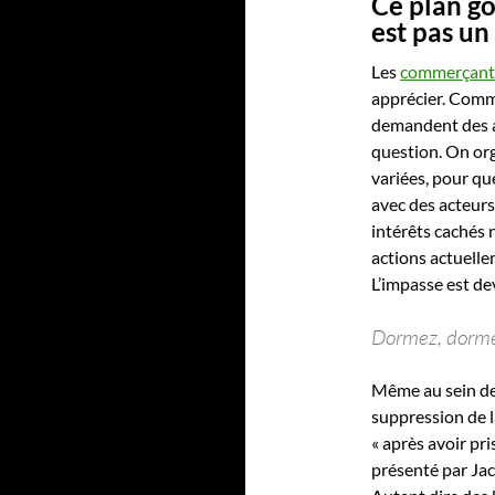
Ce plan g
est pas un
Les
commerçants
apprécier. Comme
demandent des al
question. On or
variées, pour qu
avec des acteurs
intérêts cachés 
actions actuelle
L’impasse est de
Dormez, dormez
Même au sein de
suppression de l
« après avoir pr
présenté par Jac