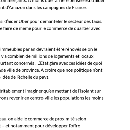
commerçants. A moins que l’arrière pensée est d’aider
t d’Amazon dans les campagnes de France.
isi d’aider Uber pour démanteler le secteur des taxis.
de faire de même pour le commerce de quartier avec
0 immeubles par an devraient être rénovés selon le
 y a combien de millions de logements et locaux
tant concernés ! L’Etat gère avec ces idées de quoi
de ville de province. A croire que nos politique n’ont
dée de l’échelle du pays.
éritablement imaginer qu’en mettant de l’isolant sur
rons revenir en centre-ville les populations les moins
teau, on aide le commerce de proximité selon
 – et notamment pour développer l’offre