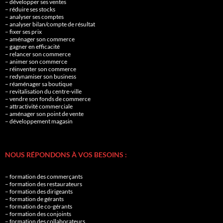
– développer ses ventes
– réduire ses stocks
– analyser ses comptes
– analyser bilan/compte de résultat
– fixer ses prix
– aménager son commerce
– gagner en efficacité
– relancer son commerce
– animer son commerce
– réinventer son commerce
– redynamiser son business
– réaménager sa boutique
– revitalisation du centre-ville
– vendre son fonds de commerce
– attractivité commerciale
– aménager son point de vente
– développement magasin
NOUS RÉPONDONS À VOS BESOINS :
– formation des commerçants
– formation des restaurateurs
– formation des dirigeants
– formation de gérants
– formation de co-gérants
– formation des conjoints
– formation des collaborateurs