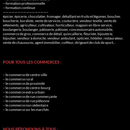
– formation professionnelle
– formation continue
———————————————–
épicier, épicerie, chocolatier, fromager, détaillant en fruits et légumes, boucher,
boucherie, buraliste, vente de services, couturière, vendeur textile, vente de
vêtements, agriculteur, cultivateur, horticulteur, magasin en libre-service,
boulangerie, boulanger, pâtisserie, pâtissier, concessionnaire automobile,
commerce de gros, commerce de détail, quincaillerie, fleuriste, bijouterie,
bijoutier, vendeur à domicile, vendeur ambulant, opticien, hôtelier, restaurateur,
vente de chaussures, agent immobilier, coiffeur, dirigeant de club de sport…
POUR TOUS LES COMMERCES :
– le commerce de centre-ville
– le commerce rural
– le commerce de proximité
– le commerce de centre-bourg
– le commerce extra-urbain
– le commerce de rue commerçante
– le commerce de rue piétonne
– le commerce non sédentaire
– le commerce sur les marchés
NOUS RÉPONDONS À TOUS :