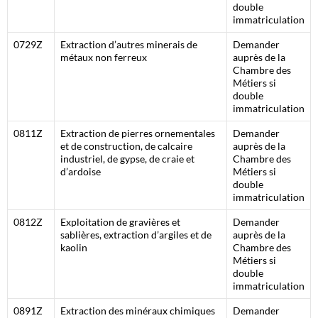
double
immatriculation
0729Z
Extraction d’autres minerais de
Demander
métaux non ferreux
auprès de la
Chambre des
Métiers si
double
immatriculation
0811Z
Extraction de pierres ornementales
Demander
et de construction, de calcaire
auprès de la
industriel, de gypse, de craie et
Chambre des
d’ardoise
Métiers si
double
immatriculation
0812Z
Exploitation de gravières et
Demander
sablières, extraction d’argiles et de
auprès de la
kaolin
Chambre des
Métiers si
double
immatriculation
0891Z
Extraction des minéraux chimiques
Demander