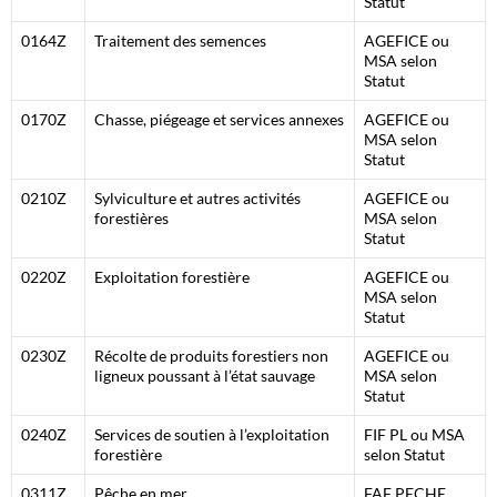
Statut
0164Z
Traitement des semences
AGEFICE ou
MSA selon
Statut
0170Z
Chasse, piégeage et services annexes
AGEFICE ou
MSA selon
Statut
0210Z
Sylviculture et autres activités
AGEFICE ou
forestières
MSA selon
Statut
0220Z
Exploitation forestière
AGEFICE ou
MSA selon
Statut
0230Z
Récolte de produits forestiers non
AGEFICE ou
ligneux poussant à l’état sauvage
MSA selon
Statut
0240Z
Services de soutien à l’exploitation
FIF PL ou MSA
forestière
selon Statut
0311Z
Pêche en mer
FAF PECHE