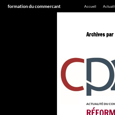
Recherche
formation du commercant
Accueil
Actual
Aller
au
contenu
Archives par
ACTUALITÉ DU C
RÉFORM