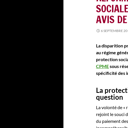
SOCIAL
AVIS D
6 SEPTEMBRE 20
La disparition p
au régime génér
protection socia
CPME
sous rése
spécificité des 
La protect
question
La volonté de « 
rejoint le souci 
du paiement des
incompréhensible