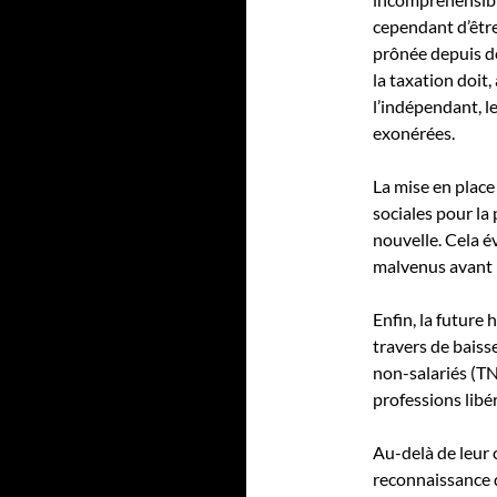
cependant d’être
prônée depuis de
la taxation doit,
l’indépendant, l
exonérées.
La mise en place
sociales pour la
nouvelle. Cela é
malvenus avant m
Enfin, la future
travers de baisse
non-salariés (TN
professions libé
Au-delà de leur
reconnaissance d