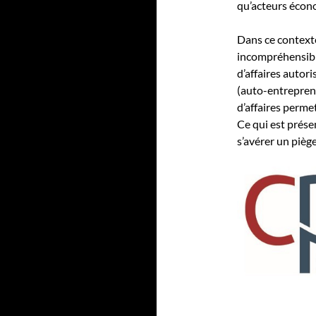
qu’acteurs écon
Dans ce contexte 
incompréhensibl
d’affaires autor
(auto-entreprene
d’affaires permet
Ce qui est prése
s’avérer un pièg