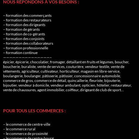
NOUS RÉPONDONS À VOS BESOINS :
– formation des commerçants
– formation des restaurateurs
– formation des dirigeants
– formation de gérants
– formation de co-gérants
– formation des conjoints
– formation des collaborateurs
– formation professionnelle
– formation continue
———————————————–
épicier, épicerie, chocolatier, fromager, détaillant en fruits et légumes, boucher,
boucherie, buraliste, vente de services, couturière, vendeur textile, vente de
vêtements, agriculteur, cultivateur, horticulteur, magasin en libre-service,
boulangerie, boulanger, pâtisserie, pâtissier, concessionnaire automobile,
commerce de gros, commerce de détail, quincaillerie, fleuriste, bijouterie,
bijoutier, vendeur à domicile, vendeur ambulant, opticien, hôtelier, restaurateur,
vente de chaussures, agent immobilier, coiffeur, dirigeant de club de sport…
POUR TOUS LES COMMERCES :
– le commerce de centre-ville
– le commerce rural
– le commerce de proximité
– le commerce de centre-bourg