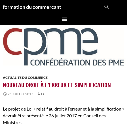
Aller
Recherche
formation du commercant
au
contenu
ACTUALITÉ DU COMMERCE
NOUVEAU DROIT À L’ERREUR ET SIMPLIFICATION
25 JUILLET 2017
FC
Le projet de Loi « relatif au droit à l’erreur et à la simplification »
devrait être présenté le 26 juillet 2017 en Conseil des
Ministres.