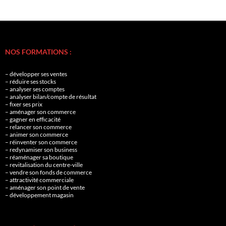
NOS FORMATIONS :
– développer ses ventes
– réduire ses stocks
– analyser ses comptes
– analyser bilan/compte de résultat
– fixer ses prix
– aménager son commerce
– gagner en efficacité
– relancer son commerce
– animer son commerce
– réinventer son commerce
– redynamiser son business
– réaménager sa boutique
– revitalisation du centre-ville
– vendre son fonds de commerce
– attractivité commerciale
– aménager son point de vente
– développement magasin