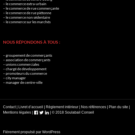
– le commerce extra-urbain
– le commerce de rue commerçante
– le commerce de rue piétonne
– le commerce non sédentaire
– le commerce sur les marchés
NOUS RÉPONDONS À TOUS :
– groupement de commerçants
– association de commerçants
– unions commerciales
– chargé de développement
– promoteurs du commerce
– city manager
– manager de centre-ville
Contact
|
Livret d’accueil
|
Règlement intérieur
|
Nos références
|
Plan du site
|
Mentions légales
|
|
© 2018 Soulabail Conseil
Fièrement propulsé par WordPress