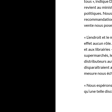
tous », indique
revient au minis
politiques. Nous
recommandations 
vente nous pose
« L’endroit et l
effet aucun rôle
et aux librairies
supermarchés, le
distributeurs a
disparaîtraient a
mesure nous éch
« Nous espérons
qu’une telle disc