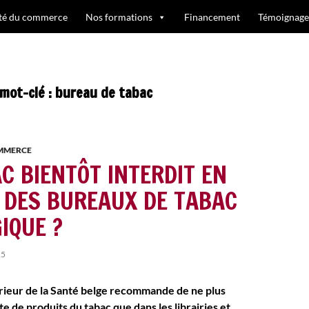
ité du commerce
Nos formations
Financement
Témoignage
 mot-clé : bureau de tabac
OMMERCE
C BIENTÔT INTERDIT EN
 DES BUREAUX DE TABAC
IQUE ?
15
rieur de la Santé belge recommande de ne plus
te de produits du tabac que dans les librairies et