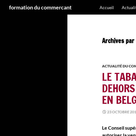
Recherche
formation du commercant
Accueil
Actual
Aller
au
contenu
Archives par
ACTUALITÉ DU C
LE TABA
DEHORS
EN BELG
23 OCTOBRE 20
Le Conseil supé
autoriser la ven