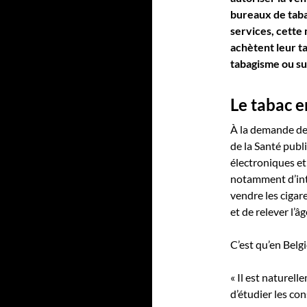
bureaux de taba
services, cette 
achètent leur ta
tabagisme ou sur
Le tabac e
À la demande de 
de la Santé publi
électroniques e
notamment d’inte
vendre les cigar
et de relever l’â
C’est qu’en Belg
« Il est naturel
d’étudier les co