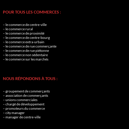
POUR TOUS LES COMMERCES :
– le commerce de centre-ville
– le commerce rural
– le commerce de proximité
– le commerce de centre-bourg
– le commerce extra-urbain
– le commerce de rue commerçante
– le commerce de rue piétonne
– le commerce non sédentaire
– le commerce sur les marchés
NOUS RÉPONDONS À TOUS :
– groupement de commerçants
– association de commerçants
– unions commerciales
– chargé de développement
– promoteurs du commerce
– city manager
– manager de centre-ville