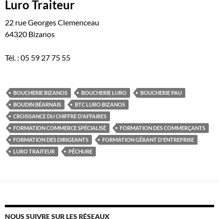
Luro Traiteur
22 rue Georges Clemenceau
64320 Bizanos
Tél. : 05 59 27 75 55
BOUCHERIE BIZANOS
BOUCHERIE LURO
BOUCHERIE PAU
BOUDIN BÉARNAIS
BTC LURO BIZANOS
CROISSANCE DU CHIFFRE D'AFFAIRES
FORMATION COMMERCE SPÉCIALISÉ
FORMATION DES COMMERÇANTS
FORMATION DES DIRIGEANTS
FORMATION GÉRANT D'ENTREPRISE
LURO TRAITEUR
PÊCHURE
NOUS SUIVRE SUR LES RÉSEAUX