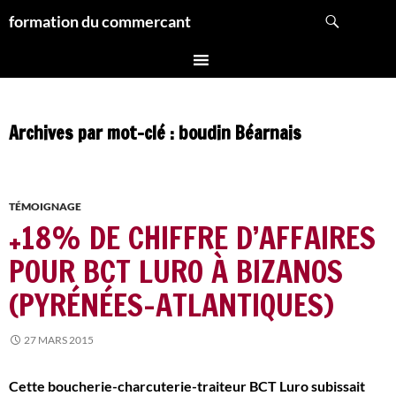
Aller
Recherche
formation du commercant
au
contenu
Archives par mot-clé : boudin Béarnais
TÉMOIGNAGE
+18% DE CHIFFRE D’AFFAIRES
POUR BCT LURO À BIZANOS
(PYRÉNÉES-ATLANTIQUES)
27 MARS 2015
Cette boucherie-charcuterie-traiteur BCT Luro subissait