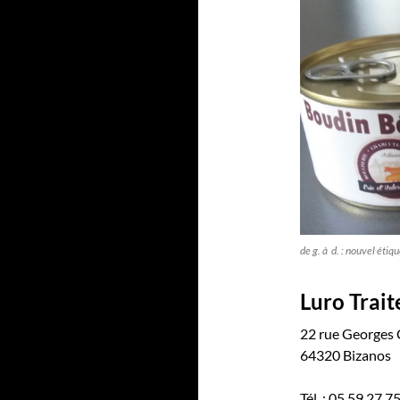
de g. à d. : nouvel éti
Luro Trait
22 rue Georges
64320 Bizanos
Tél. : 05 59 27 7