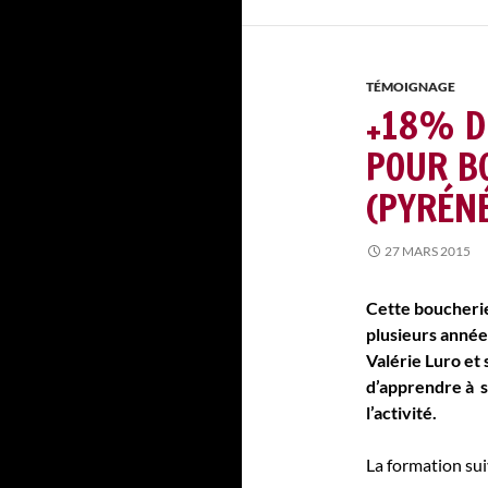
TÉMOIGNAGE
+18% DE
POUR B
(PYRÉN
27 MARS 2015
Cette boucherie
plusieurs années
Valérie Luro et 
d’apprendre à s
l’activité.
La formation sui