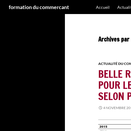
Recherche
formation du commercant
Accueil
Actual
Aller
au
contenu
Archives par
ACTUALITÉ DU C
BELLE 
POUR L
SELON 
4 NOVEMBRE 20