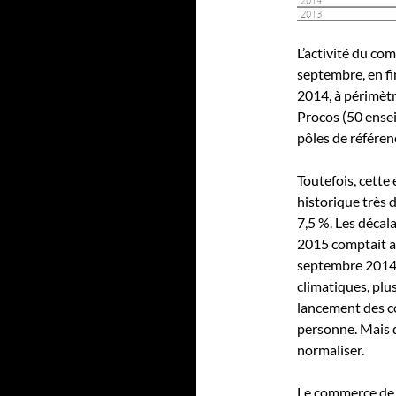
L’activité du com
septembre, en fi
2014, à périmèt
Procos (50 ense
pôles de référen
Toutefois, cette 
historique très 
7,5 %. Les décal
2015 comptait au
septembre 2014,
climatiques, plus
lancement des c
personne. Mais da
normaliser.
Le commerce de p