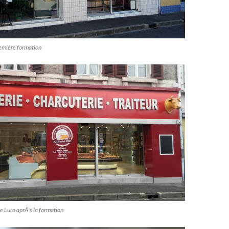
remière formation
e Luro aprÃ¨s la formation