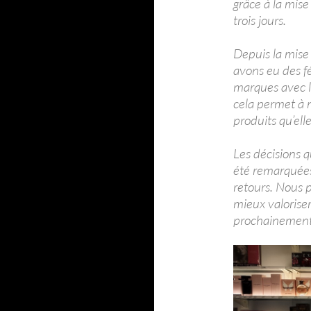
grâce à la mise
trois jours.
Depuis la mise
avons eu des f
marques avec le
cela permet à n
produits qu’ell
Les décisions 
été remarquées 
retours. Nous 
mieux valoriser
prochainement