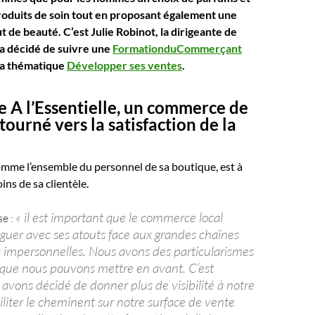
oduits de soin tout en proposant également une
tut de beauté. C’est Julie Robinot, la dirigeante de
 a décidé de suivre une
FormationduCommerçant
 la thématique
Développer ses ventes
.
 A l’Essentielle, un commerce de
tourné vers la satisfaction de la
omme l’ensemble du personnel de sa boutique, est à
ins de sa clientèle.
« il est important que le commerce local
se :
nguer avec ses atouts face aux grandes chaînes
 impersonnelles. Nous avons des particularismes
e que nous pouvons mettre en avant. C’est
avons décidé de donner plus de visibilité à notre
iliter le cheminent sur notre surface de vente