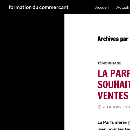
Recherche
formation du commercant
Accueil
Actual
Aller
au
contenu
Archives par
TÉMOIGNAGE
LA PARF
SOUHAI
VENTES
28 OCTOBRE 20
La Parfumerie
A
bien pour les f