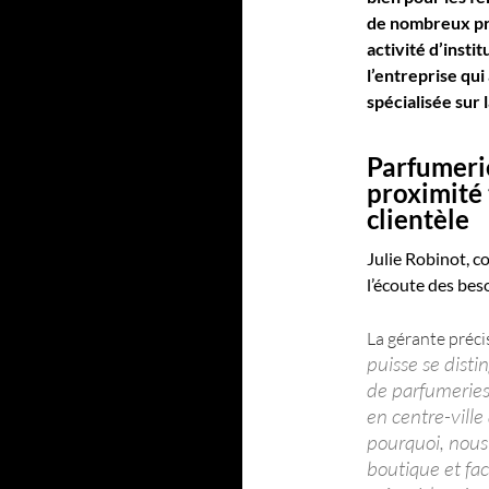
de nombreux pr
activité d’insti
l’entreprise qui
spécialisée sur
Parfumerie
proximité 
clientèle
Julie Robinot, c
l’écoute des beso
La gérante préci
puisse se disti
de parfumeries
en centre-vill
pourquoi, nous 
boutique et fac