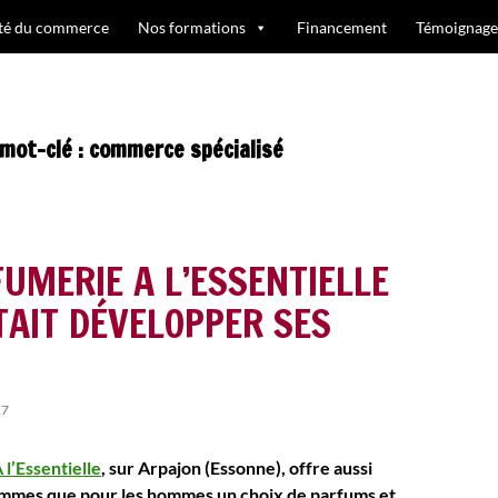
ité du commerce
Nos formations
Financement
Témoignage
 mot-clé : commerce spécialisé
UMERIE A L’ESSENTIELLE
TAIT DÉVELOPPER SES
17
 l’Essentielle
, sur Arpajon (Essonne), offre aussi
emmes que pour les hommes un choix de parfums et