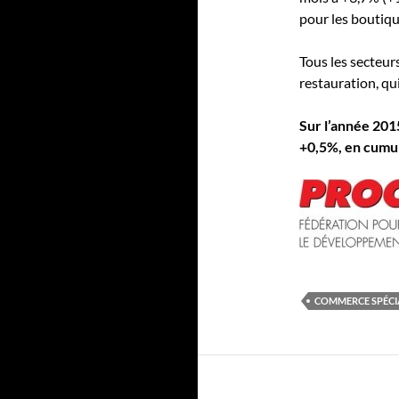
pour les boutiqu
Tous les secteurs
restauration, qui 
Sur l’année 2015
+0,5%, en cumul
COMMERCE SPÉCI