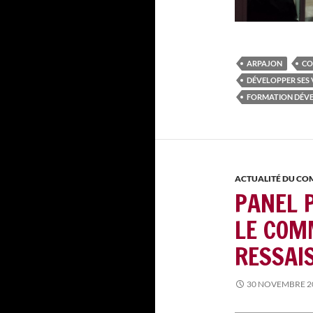
ARPAJON
CO
DÉVELOPPER SES 
FORMATION DÉVE
ACTUALITÉ DU C
PANEL 
LE COM
RESSAI
30 NOVEMBRE 2