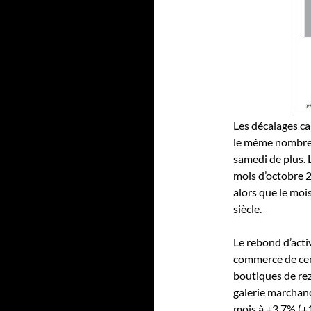
Les décalages ca
le même nombre 
samedi de plus. 
mois d’octobre 2
alors que le moi
siècle.
Le rebond d’acti
commerce de cent
boutiques de rez
galerie marchan
mois à +3,7% (+