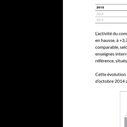
L’activité du com
en hausse, à +3,
comparable, sel
enseignes interr
référence, situé
Cette évolution 
d’octobre 2014 av