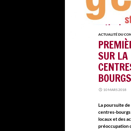
ACTUALITÉ DU C
PREMIÈ
SUR LA 
CENTRE
BOURG
10 MARS 2018
La poursuite de 
centres-bourgs e
locaux et des a
préoccupation d