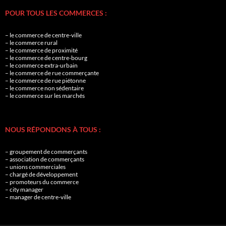
POUR TOUS LES COMMERCES :
– le commerce de centre-ville
– le commerce rural
– le commerce de proximité
– le commerce de centre-bourg
– le commerce extra-urbain
– le commerce de rue commerçante
– le commerce de rue piétonne
– le commerce non sédentaire
– le commerce sur les marchés
NOUS RÉPONDONS À TOUS :
– groupement de commerçants
– association de commerçants
– unions commerciales
– chargé de développement
– promoteurs du commerce
– city manager
– manager de centre-ville