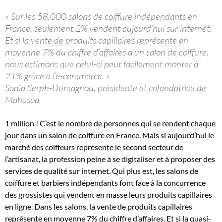
« Sur les 58.000 salons de coiffure indépendants en
France, seulement 2% vendent aujourd’hui sur internet.
Et si la vente de produits capillaires représente en
moyenne 7% du chiffre d’affaires d’un salon de coiffure,
nous estimons que celui-ci peut facilement monter à
21% grâce à l’e-commerce. »
Sonia Serph-Dumagnou, présidente et cofondatrice de
Mahasoa
1 million ! C’est le nombre de personnes qui se rendent chaque
jour dans un salon de coiffure en France. Mais si aujourd’hui le
marché des coiffeurs représente le second secteur de
l’artisanat, la profession peine à se digitaliser et à proposer des
services de qualité sur internet. Qui plus est, les salons de
coiffure et barbiers indépendants font face à la concurrence
des grossistes qui vendent en masse leurs produits capillaires
en ligne. Dans les salons, la vente de produits capillaires
représente en moyenne 7% du chiffre d’affaires. Et si la quasi-