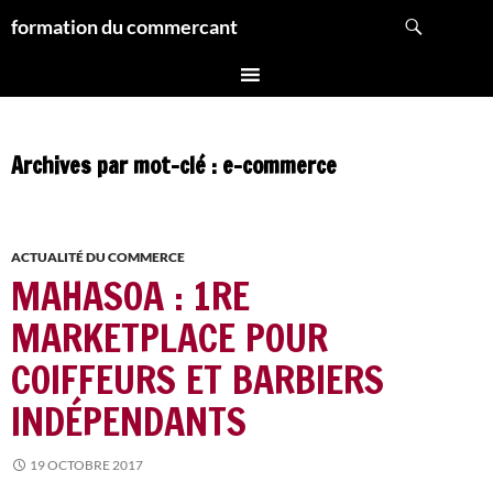
Aller
Recherche
formation du commercant
au
contenu
Archives par mot-clé : e-commerce
ACTUALITÉ DU COMMERCE
MAHASOA : 1RE
MARKETPLACE POUR
COIFFEURS ET BARBIERS
INDÉPENDANTS
19 OCTOBRE 2017