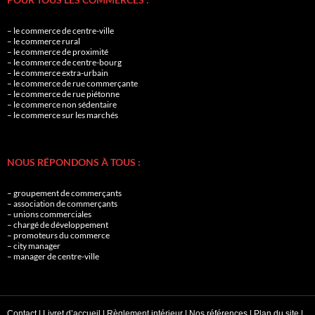
– le commerce de centre-ville
– le commerce rural
– le commerce de proximité
– le commerce de centre-bourg
– le commerce extra-urbain
– le commerce de rue commerçante
– le commerce de rue piétonne
– le commerce non sédentaire
– le commerce sur les marchés
NOUS RÉPONDONS À TOUS :
– groupement de commerçants
– association de commerçants
– unions commerciales
– chargé de développement
– promoteurs du commerce
– city manager
– manager de centre-ville
Contact
|
Livret d’accueil
|
Règlement intérieur
|
Nos références
|
Plan du site
|