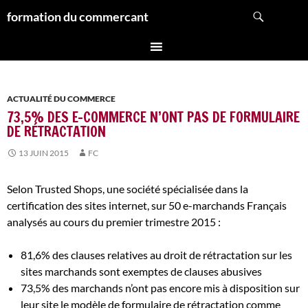
Aller
Recherche
formation du commercant
au
contenu
ACTUALITÉ DU COMMERCE
73,5% DES E-COMMERCE N’ONT PAS DE FORMULAIRE
DE RÉTRACTATION
13 JUIN 2015
FC
Selon Trusted Shops, une société spécialisée dans la
certification des sites internet, sur 50 e-marchands Français
analysés au cours du premier trimestre 2015 :
81,6% des clauses relatives au droit de rétractation sur les
sites marchands sont exemptes de clauses abusives
73,5% des marchands n’ont pas encore mis à disposition sur
leur site le modèle de formulaire de rétractation comme