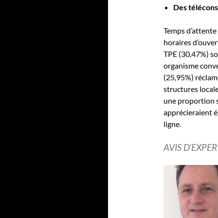
Des téléconse
Temps d’attente t
horaires d’ouver
TPE (30,47%) sou
organisme conve
(25,95%) réclame
structures local
une proportion s
apprécieraient é
ligne.
AVIS D’EXPER