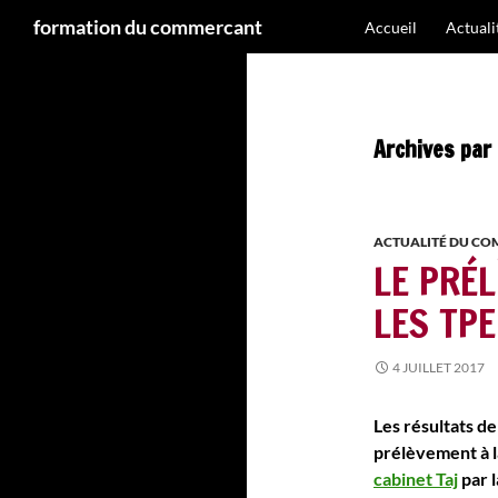
Recherche
formation du commercant
Accueil
Actual
Aller
au
contenu
Archives par 
ACTUALITÉ DU C
LE PRÉ
LES TP
4 JUILLET 2017
Les résultats de
prélèvement à l
cabinet Taj
par l