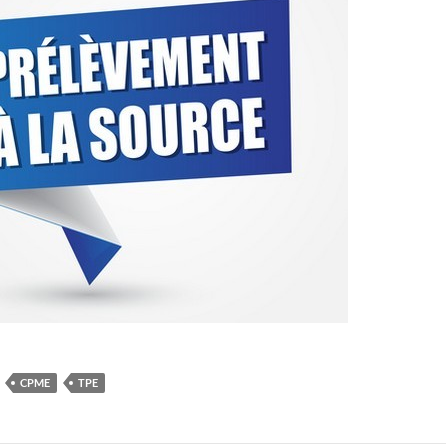
CPME
TPE