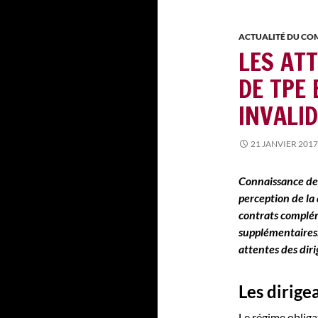
ACTUALITÉ DU C
LES AT
DE TPE 
INVALID
21 JANVIER 2017
Connaissance de 
perception de la 
contrats complé
supplémentaire
attentes des dir
Les dirige
Le régime obliga