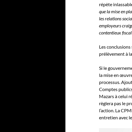
répète inlassab
que la mise en pl
les relations socia
employeurs craign
contentieux fiscal
Les conclusions 
prélèvement à la
Si le gouverneme
la mise en œuvre 
processus. Ajout
Comptes publics
Mazars à celui ré
règlera pas le pr
l’action. La CP
entretien avec l