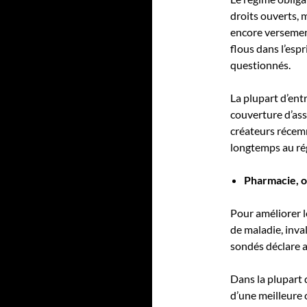
droits ouverts, 
encore versement
flous dans l’esp
questionnés.
La plupart d’ent
couverture d’ass
créateurs récemm
longtemps au ré
Pharmacie, op
Pour améliorer l
de maladie, inval
sondés déclare a
Dans la plupart 
d’une meilleure 