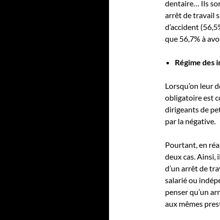
dentaire… Ils s
arrêt de travail 
d’accident (56,5%
que 56,7% à avoi
Régime des i
Lorsqu’on leur d
obligatoire est c
dirigeants de p
par la négative.
Pourtant, en réa
deux cas. Ainsi, 
d’un arrêt de tr
salarié ou indé
penser qu’un arr
aux mêmes prest