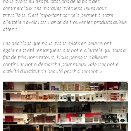
nous avons eu des félicitations de la part des
commerciaux des marques avec lesquelles nous
travaillons. C’est important car cela permet à notre
clientèle d’avoir l’assurance de trouver les produits qu’elle
attend.
Les décisions que nous avons mises en oeuvre ont
également été remarquées par notre clientèle qui nous a
fait de très bons retours. Nous pensons d’ailleurs
continuer notre démarche pour mieux valoriser notre
activité d’institut de beauté prochainement. »