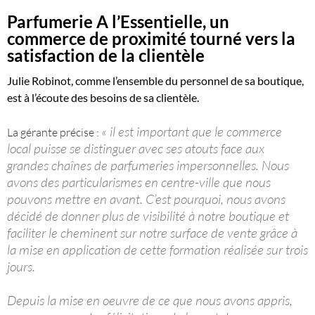
Parfumerie A l’Essentielle, un
commerce de proximité tourné vers la
satisfaction de la clientèle
Julie Robinot, comme l’ensemble du personnel de sa boutique,
est à l’écoute des besoins de sa clientèle.
« il est important que le commerce
La gérante précise :
local puisse se distinguer avec ses atouts face aux
grandes chaînes de parfumeries impersonnelles. Nous
avons des particularismes en centre-ville que nous
pouvons mettre en avant. C’est pourquoi, nous avons
décidé de donner plus de visibilité à notre boutique et
faciliter le cheminent sur notre surface de vente grâce à
la mise en application de cette formation réalisée sur trois
jours.
Depuis la mise en oeuvre de ce que nous avons appris,