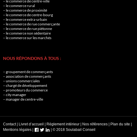
– le commerce de centre-ville
– le commerce rural
– le commerce de proximité
– le commerce de centre-bourg
– le commerce extra-urbain
– le commerce de rue commerçante
– le commerce de rue piétonne
– le commerce non sédentaire
– le commerce sur les marchés
NOUS RÉPONDONS À TOUS :
– groupement de commerçants
– association de commerçants
– unions commerciales
– chargé de développement
– promoteurs du commerce
– city manager
– manager de centre-ville
Contact
|
Livret d’accueil
|
Règlement intérieur
|
Nos références
|
Plan du site
|
Mentions légales
|
|
© 2018 Soulabail Conseil