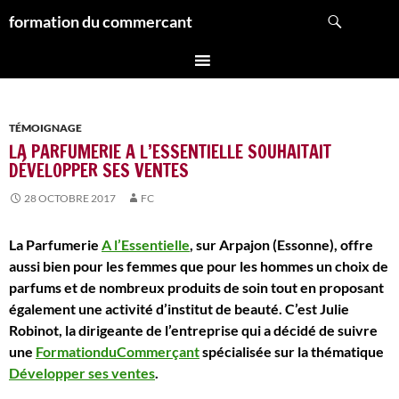
Aller
Recherche
formation du commercant
au
contenu
TÉMOIGNAGE
LA PARFUMERIE A L’ESSENTIELLE SOUHAITAIT
DÉVELOPPER SES VENTES
28 OCTOBRE 2017
FC
La Parfumerie
A l’Essentielle
, sur Arpajon (Essonne), offre
aussi bien pour les femmes que pour les hommes un choix de
parfums et de nombreux produits de soin tout en proposant
également une activité d’institut de beauté. C’est Julie
Robinot, la dirigeante de l’entreprise qui a décidé de suivre
une
FormationduCommerçant
spécialisée sur la thématique
Développer ses ventes
.