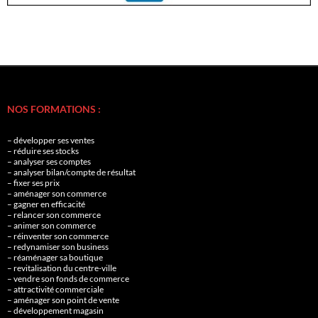
NOS FORMATIONS :
– développer ses ventes
– réduire ses stocks
– analyser ses comptes
– analyser bilan/compte de résultat
– fixer ses prix
– aménager son commerce
– gagner en efficacité
– relancer son commerce
– animer son commerce
– réinventer son commerce
– redynamiser son business
– réaménager sa boutique
– revitalisation du centre-ville
– vendre son fonds de commerce
– attractivité commerciale
– aménager son point de vente
– développement magasin