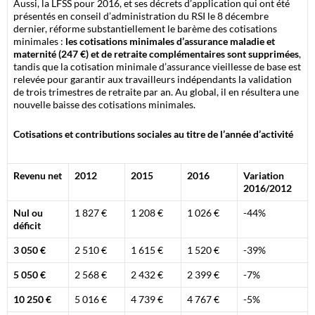
Aussi, la LFSS pour 2016, et ses décrets d’application qui ont été
présentés en conseil d’administration du RSI le 8 décembre
dernier, réforme substantiellement le barème des cotisations
minimales :
les cotisations minimales d’assurance maladie et
maternité (247 €) et de retraite complémentaires sont supprimées
,
tandis que la cotisation minimale d’assurance vieillesse de base est
relevée pour garantir aux travailleurs indépendants la validation
de trois trimestres de retraite par an. Au global, il en résultera une
nouvelle baisse des cotisations minimales.
Cotisations et contributions sociales au titre de l’année d’activité
Revenu net
2012
2015
2016
Variation
2016/2012
Nul ou
1 827 €
1 208 €
1 026 €
-44%
déficit
3 050 €
2 510 €
1 615 €
1 520 €
-39%
5 050 €
2 568 €
2 432 €
2 399 €
-7%
10 250 €
5 016 €
4 739 €
4 767 €
-5%