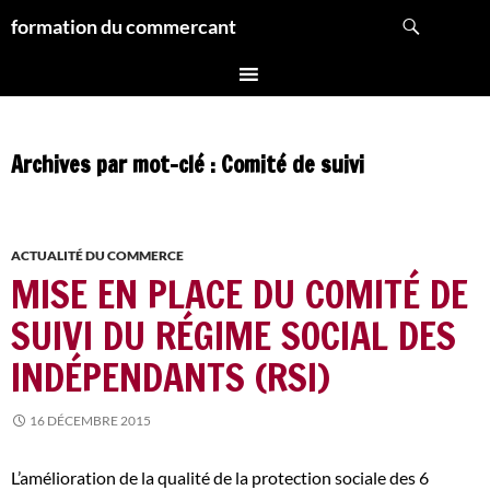
Aller
Recherche
formation du commercant
au
contenu
Archives par mot-clé : Comité de suivi
ACTUALITÉ DU COMMERCE
MISE EN PLACE DU COMITÉ DE
SUIVI DU RÉGIME SOCIAL DES
INDÉPENDANTS (RSI)
16 DÉCEMBRE 2015
L’amélioration de la qualité de la protection sociale des 6