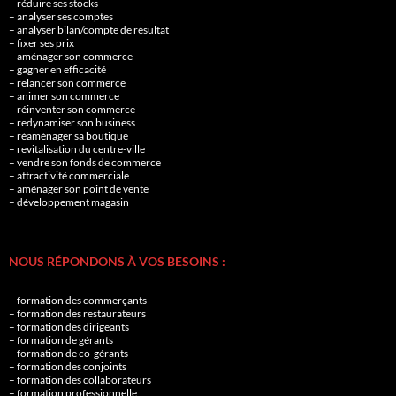
– réduire ses stocks
– analyser ses comptes
– analyser bilan/compte de résultat
– fixer ses prix
– aménager son commerce
– gagner en efficacité
– relancer son commerce
– animer son commerce
– réinventer son commerce
– redynamiser son business
– réaménager sa boutique
– revitalisation du centre-ville
– vendre son fonds de commerce
– attractivité commerciale
– aménager son point de vente
– développement magasin
NOUS RÉPONDONS À VOS BESOINS :
– formation des commerçants
– formation des restaurateurs
– formation des dirigeants
– formation de gérants
– formation de co-gérants
– formation des conjoints
– formation des collaborateurs
– formation professionnelle