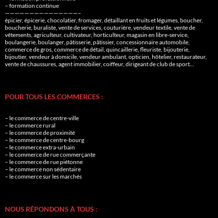
– formation continue
———————————————–
épicier, épicerie, chocolatier, fromager, détaillant en fruits et légumes, boucher,
boucherie, buraliste, vente de services, couturière, vendeur textile, vente de
vêtements, agriculteur, cultivateur, horticulteur, magasin en libre-service,
boulangerie, boulanger, pâtisserie, pâtissier, concessionnaire automobile,
commerce de gros, commerce de détail, quincaillerie, fleuriste, bijouterie,
bijoutier, vendeur à domicile, vendeur ambulant, opticien, hôtelier, restaurateur,
vente de chaussures, agent immobilier, coiffeur, dirigeant de club de sport…
POUR TOUS LES COMMERCES :
– le commerce de centre-ville
– le commerce rural
– le commerce de proximité
– le commerce de centre-bourg
– le commerce extra-urbain
– le commerce de rue commerçante
– le commerce de rue piétonne
– le commerce non sédentaire
– le commerce sur les marchés
NOUS RÉPONDONS À TOUS :