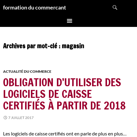
Aller
Recherche
formation du commercant
au
contenu
Archives par mot-clé : magasin
ACTUALITÉ DU COMMERCE
OBLIGATION D’UTILISER DES
LOGICIELS DE CAISSE
CERTIFIÉS À PARTIR DE 2018
7 JUILLET 2017
Les logiciels de caisse certifiés ont en parle de plus en plus…