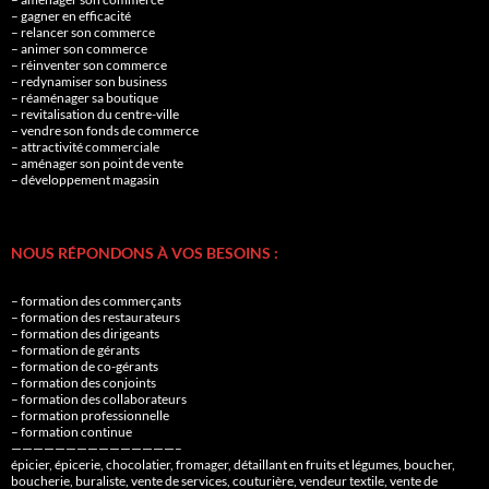
– gagner en efficacité
– relancer son commerce
– animer son commerce
– réinventer son commerce
– redynamiser son business
– réaménager sa boutique
– revitalisation du centre-ville
– vendre son fonds de commerce
– attractivité commerciale
– aménager son point de vente
– développement magasin
NOUS RÉPONDONS À VOS BESOINS :
– formation des commerçants
– formation des restaurateurs
– formation des dirigeants
– formation de gérants
– formation de co-gérants
– formation des conjoints
– formation des collaborateurs
– formation professionnelle
– formation continue
———————————————–
épicier, épicerie, chocolatier, fromager, détaillant en fruits et légumes, boucher,
boucherie, buraliste, vente de services, couturière, vendeur textile, vente de