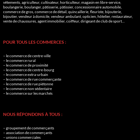
vêtements, agriculteur, cultivateur, horticulteur, magasin en libre-service,
boulangerie, boulanger, pâtisserie, pâtissier, concessionnaire automobile,
commerce de gros, commerce de détail, quincaillerie, fleuriste, bijouterie,
bijoutier, vendeur à domicile, vendeur ambulant, opticien, hôtelier, restaurateur,
vente de chaussures, agent immobilier, coiffeur, dirigeant de club de sport…
POUR TOUS LES COMMERCES :
– le commerce de centre-ville
– le commerce rural
– le commerce de proximité
– le commerce de centre-bourg
– le commerce extra-urbain
– le commerce de rue commerçante
– le commerce de rue piétonne
– le commerce non sédentaire
– le commerce sur les marchés
NOUS RÉPONDONS À TOUS :
– groupement de commerçants
– association de commerçants
– unions commerciales