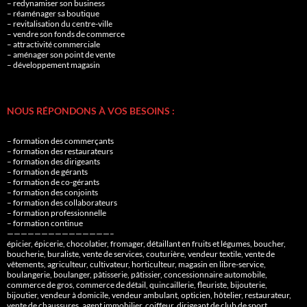
– redynamiser son business
– réaménager sa boutique
– revitalisation du centre-ville
– vendre son fonds de commerce
– attractivité commerciale
– aménager son point de vente
– développement magasin
NOUS RÉPONDONS À VOS BESOINS :
– formation des commerçants
– formation des restaurateurs
– formation des dirigeants
– formation de gérants
– formation de co-gérants
– formation des conjoints
– formation des collaborateurs
– formation professionnelle
– formation continue
———————————————–
épicier, épicerie, chocolatier, fromager, détaillant en fruits et légumes, boucher,
boucherie, buraliste, vente de services, couturière, vendeur textile, vente de
vêtements, agriculteur, cultivateur, horticulteur, magasin en libre-service,
boulangerie, boulanger, pâtisserie, pâtissier, concessionnaire automobile,
commerce de gros, commerce de détail, quincaillerie, fleuriste, bijouterie,
bijoutier, vendeur à domicile, vendeur ambulant, opticien, hôtelier, restaurateur,
vente de chaussures, agent immobilier, coiffeur, dirigeant de club de sport…