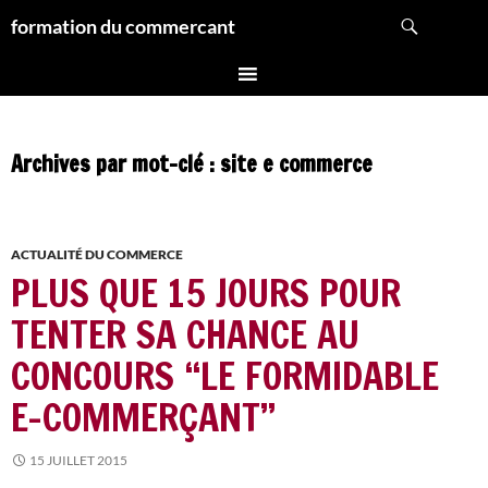
Aller
Recherche
formation du commercant
au
contenu
Archives par mot-clé : site e commerce
ACTUALITÉ DU COMMERCE
PLUS QUE 15 JOURS POUR
TENTER SA CHANCE AU
CONCOURS “LE FORMIDABLE
E-COMMERÇANT”
15 JUILLET 2015