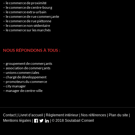
– le commerce de proximité
– le commerce de centre-bourg
– le commerce extra-urbain
– le commerce de rue commerçante
– le commerce de rue piétonne
– le commerce non sédentaire
– le commerce sur les marchés
NOUS RÉPONDONS À TOUS :
– groupement de commerçants
– association de commerçants
– unions commerciales
– chargé de développement
– promoteurs du commerce
– city manager
– manager de centre-ville
Contact
|
Livret d’accueil
|
Règlement intérieur
|
Nos références
|
Plan du site
|
Mentions légales
|
|
© 2018 Soulabail Conseil