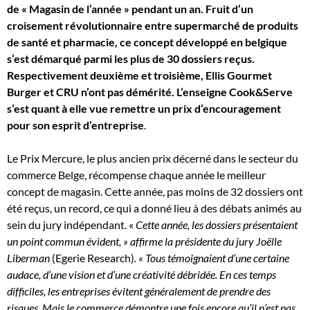
de « Magasin de l’année » pendant un an. Fruit d’un
croisement révolutionnaire entre supermarché de produits
de santé et pharmacie, ce concept développé en belgique
s’est démarqué parmi les plus de 30 dossiers reçus.
Respectivement deuxième et troisième, Ellis Gourmet
Burger et CRU n’ont pas démérité. L’enseigne Cook&Serve
s’est quant à elle vue remettre un prix d’encouragement
pour son esprit d’entreprise
.
Le Prix Mercure, le plus ancien prix décerné dans le secteur du
commerce Belge, récompense chaque année le meilleur
concept de magasin. Cette année, pas moins de 32 dossiers ont
été reçus, un record, ce qui a donné lieu à des débats animés au
sein du jury indépendant. «
Cette année, les dossiers présentaient
un point commun évident, » affirme la présidente du jury Joëlle
Liberman
(Egerie Research)
. « Tous témoignaient d’une certaine
audace, d’une vision et d’une créativité débridée. En ces temps
difficiles, les entreprises évitent généralement de prendre des
risques. Mais le commerce démontre une fois encore qu’il n’est pas