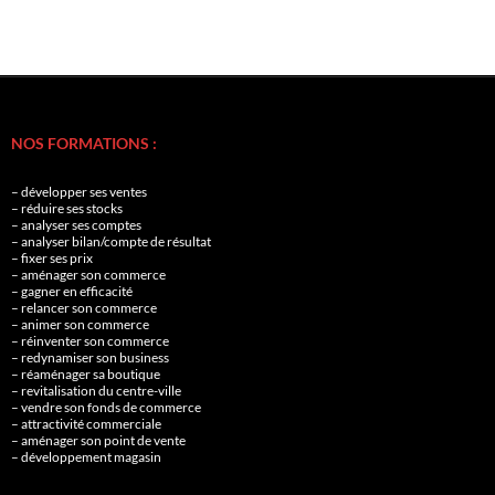
NOS FORMATIONS :
– développer ses ventes
– réduire ses stocks
– analyser ses comptes
– analyser bilan/compte de résultat
– fixer ses prix
– aménager son commerce
– gagner en efficacité
– relancer son commerce
– animer son commerce
– réinventer son commerce
– redynamiser son business
– réaménager sa boutique
– revitalisation du centre-ville
– vendre son fonds de commerce
– attractivité commerciale
– aménager son point de vente
– développement magasin