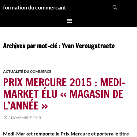
Aller
Recherche
formation du commercant
au
contenu
Archives par mot-clé : Yvan Verougstraete
ACTUALITÉ DU COMMERCE
PRIX MERCURE 2015 : MEDI-
MARKET ÉLU « MAGASIN DE
L’ANNÉE »
2 NOVEMBRE 2015
Medi-Market remporte le Prix Mercure et portera le titre