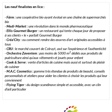
Les neuf finalistes en lice :
·
Färm :
une coopérative bio ayant évolué en une chaîne de supermarchés
bio
·
Medi-Market
: une révolution dans le monde pharmaceutique
·
Ellis Gourmet Burger
: un restaurant qui tente chaque jour de proposer
à ses clients « le » parfait Gourmet Burger
·
Créa’City
: ou comment rendre des œuvres d’art originales accessibles à
tous
·
CRU
: le marché couvert de Colruyt, axé sur l’expérience et l’authenticité
2
·
Orchestra Zaventem
: pas moins de 5000 m
dédiés aux produits de
puériculture ainsi qu’aux vêtements et jouets pour enfant
·
Cook & Serve
: vente d’articles de cuisine mais aussi et surtout de
plaisir
de cuisiner
·
M.A.C. Cosmetics :
gamme très étendue de produits de beauté, conseils
personnalisés et ateliers pour aider les clientes à choisir les produits qui leur
conviennent
·
Flying Tiger
: du design scandinave simple et accessible, avec un clin
d’œil particulier