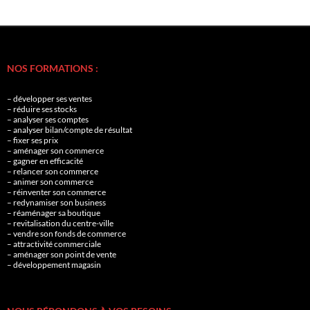
NOS FORMATIONS :
– développer ses ventes
– réduire ses stocks
– analyser ses comptes
– analyser bilan/compte de résultat
– fixer ses prix
– aménager son commerce
– gagner en efficacité
– relancer son commerce
– animer son commerce
– réinventer son commerce
– redynamiser son business
– réaménager sa boutique
– revitalisation du centre-ville
– vendre son fonds de commerce
– attractivité commerciale
– aménager son point de vente
– développement magasin