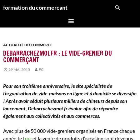
Aller
Recherche
formation du commercant
au
contenu
ACTUALITÉ DU COMMERCE
DEBARRACHEZMOI.FR : LE VIDE-GRENIER DU
COMMERÇANT
29 MAI 2015
FC
Pour son troisième anniversaire, le site spécialiste de
l’organisation de vide-maisons en ligne et à domicile se diversifie
! Après avoir séduit plusieurs milliers de chineurs depuis son
lancement, Debarrachezmoi.fr évolue afin de répondre
également aux collectivités et aux commerces.
Avec plus de 50 000 vide-greniers organisés en France chaque
année, le
troc
et la vente de produits d’occasion sont devenus