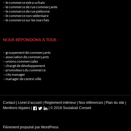
– le commerce extra-urbain
– le commerce de rue commerçante
– le commerce de rue piétonne
– le commerce non sédentaire
– le commerce sur les marchés
NOUS RÉPONDONS À TOUS :
– groupement de commerçants
– association de commerçants
– unions commerciales
– chargé de développement
– promoteurs du commerce
– city manager
– manager de centre-ville
Contact
|
Livret d’accueil
|
Règlement intérieur
|
Nos références
|
Plan du site
|
Mentions légales
|
|
© 2018 Soulabail Conseil
Fièrement propulsé par WordPress