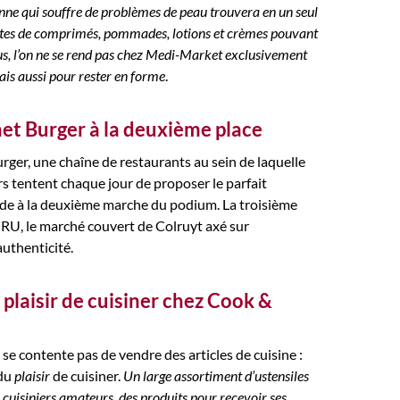
nne qui souffre de problèmes de peau trouvera en un seul
ortes de comprimés, pommades, lotions et crèmes pouvant
us, l’on ne se rend pas chez Medi-Market exclusivement
ais aussi pour rester en forme
.
et Burger à la deuxième place
rger, une chaîne de restaurants au sein de laquelle
rs tentent chaque jour de proposer le parfait
de à la deuxième marche du podium. La troisième
CRU, le marché couvert de Colruyt axé sur
’authenticité.
plaisir de cuisiner chez Cook &
se contente pas de vendre des articles de cuisine :
 du
plaisir
de cuisiner.
Un large assortiment d’ustensiles
 cuisiniers amateurs, des produits pour recevoir ses