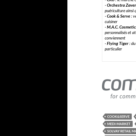
·
Orchestra Zav
puériculture ainsi
·
Cook & Serve
: v
cuisiner
·
M.A.C. Cosmetic
personnalisés et ate
conviennent
·
Flying Tiger
: du
particulier
COOK&SERVE
MEDI-MARKET
SOLVAY RETAIL