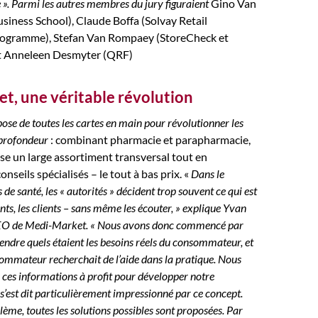
e ». Parmi les autres membres du jury figuraient
Gino Van
usiness School), Claude Boffa (Solvay Retail
gramme), Stefan Van Rompaey (StoreCheck et
et Anneleen Desmyter (QRF)
t, une véritable révolution
se de toutes les cartes en main pour révolutionner les
 profondeur
: combinant pharmacie et parapharmacie,
se un large assortiment transversal tout en
nseils spécialisés – le tout à bas prix. «
Dans le
de santé, les « autorités » décident trop souvent ce qui est
nts, les clients – sans même les écouter, » explique Yvan
EO de Medi-Market. « Nous avons donc commencé par
ndre quels étaient les besoins réels du consommateur, et
mmateur recherchait de l’aide dans la pratique. Nous
 ces informations à profit pour développer notre
 s’est dit particulièrement impressionné par ce concept.
ème, toutes les solutions possibles sont proposées. Par