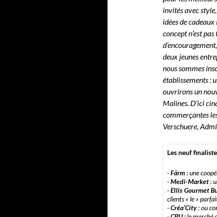
invités avec style,
idées de cadeaux 
concept n’est pas t
d’encouragement, 
deux jeunes entrep
nous sommes insc
établissements : u
ouvrirons un nou
Malines. D’ici cin
commerçantes les
Verschuere, Admi
Les neuf finaliste
·
Färm :
une coopé
·
Medi-Market
: 
·
Ellis Gourmet B
clients « le » parf
·
Créa’City
: ou co
·
CRU
: le marché 