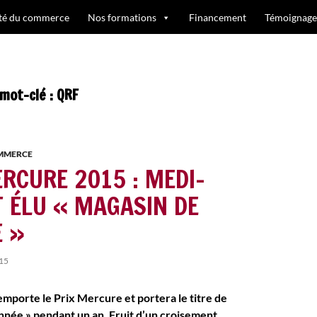
ité du commerce
Nos formations
Financement
Témoignage
mot-clé : QRF
OMMERCE
ERCURE 2015 : MEDI-
 ÉLU « MAGASIN DE
E »
15
porte le Prix Mercure et portera le titre de
année » pendant un an. Fruit d’un croisement