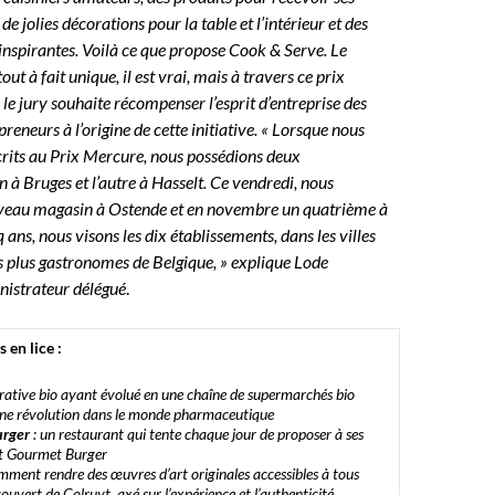
 de jolies décorations pour la table et l’intérieur et des
inspirantes. Voilà ce que propose Cook & Serve. Le
out à fait unique, il est vrai, mais à travers ce prix
le jury souhaite récompenser l’esprit d’entreprise des
reneurs à l’origine de cette initiative. « Lorsque nous
rits au Prix Mercure, nous possédions deux
n à Bruges et l’autre à Hasselt. Ce vendredi, nous
veau magasin à Ostende et en novembre un quatrième à
q ans, nous visons les dix établissements, dans les villes
 plus gastronomes de Belgique, » explique Lode
nistrateur délégué
.
s en lice :
rative bio ayant évolué en une chaîne de supermarchés bio
une révolution dans le monde pharmaceutique
urger
: un restaurant qui tente chaque jour de proposer à ses
ait Gourmet Burger
mment rendre des œuvres d’art originales accessibles à tous
couvert de Colruyt, axé sur l’expérience et l’authenticité