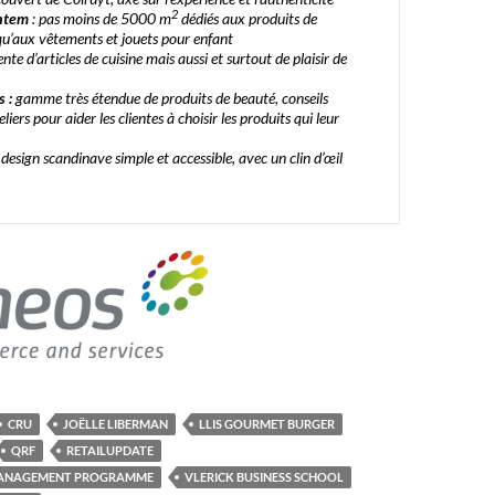
2
entem
: pas moins de 5000 m
dédiés aux produits de
 qu’aux vêtements et jouets pour enfant
ente d’articles de cuisine mais aussi et surtout de
plaisir
de
s :
gamme très étendue de produits de beauté, conseils
liers pour aider les clientes à choisir les produits qui leur
 design scandinave simple et accessible, avec un clin d’œil
CRU
JOËLLE LIBERMAN
LLIS GOURMET BURGER
QRF
RETAILUPDATE
 MANAGEMENT PROGRAMME
VLERICK BUSINESS SCHOOL