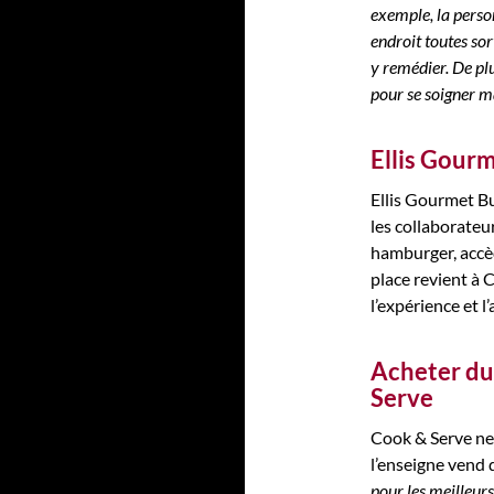
exemple, la perso
endroit toutes s
y remédier. De pl
pour se soigner m
Ellis Gourm
Ellis Gourmet Bu
les collaborateu
hamburger, accè
place revient à 
l’expérience et l
Acheter du 
Serve
Cook & Serve ne 
l’enseigne vend
pour les meilleurs