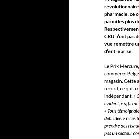
révolutionnaire
pharmacie, ce 
parmi les plus d
Respectivement 
CRU n’ont pas d
vue remettre un
d’entreprise
.
Le Prix Mercure,
commerce Belge,
magasin. Cette a
record, ce qui a
indépendant. «
C
évident, » affirm
« Tous témoignaien
débridée. En ces t
prendre des risqu
pas un secteur com