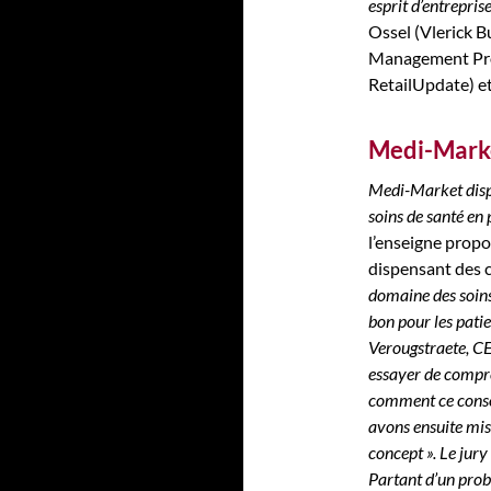
esprit d’entrepris
Ossel (Vlerick B
Management Pro
RetailUpdate) 
Medi-Marke
Medi-Market dispo
soins de santé en
l’enseigne propo
dispensant des co
domaine des soins 
bon pour les patie
Verougstraete, C
essayer de compre
comment ce conso
avons ensuite mis
concept ». Le jury
Partant d’un probl