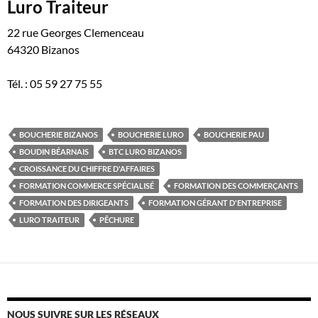
Luro Traiteur
22 rue Georges Clemenceau
64320 Bizanos
Tél. : 05 59 27 75 55
BOUCHERIE BIZANOS
BOUCHERIE LURO
BOUCHERIE PAU
BOUDIN BÉARNAIS
BTC LURO BIZANOS
CROISSANCE DU CHIFFRE D'AFFAIRES
FORMATION COMMERCE SPÉCIALISÉ
FORMATION DES COMMERÇANTS
FORMATION DES DIRIGEANTS
FORMATION GÉRANT D'ENTREPRISE
LURO TRAITEUR
PÊCHURE
NOUS SUIVRE SUR LES RÉSEAUX