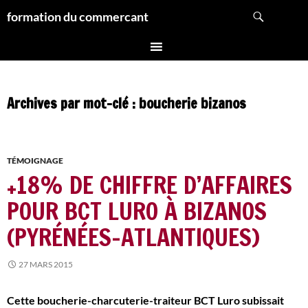
Aller
Recherche
formation du commercant
au
contenu
Archives par mot-clé : boucherie bizanos
TÉMOIGNAGE
+18% DE CHIFFRE D’AFFAIRES
POUR BCT LURO À BIZANOS
(PYRÉNÉES-ATLANTIQUES)
27 MARS 2015
Cette boucherie-charcuterie-traiteur BCT Luro subissait