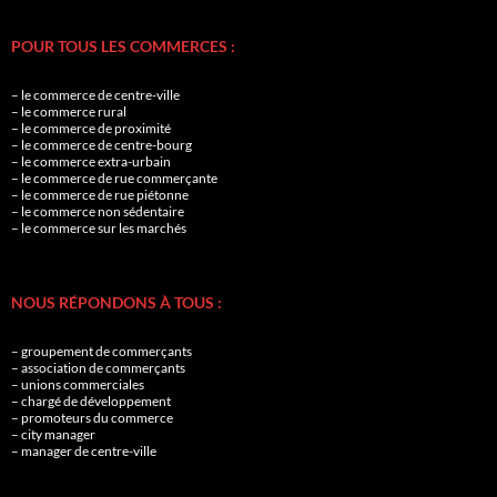
POUR TOUS LES COMMERCES :
– le commerce de centre-ville
– le commerce rural
– le commerce de proximité
– le commerce de centre-bourg
– le commerce extra-urbain
– le commerce de rue commerçante
– le commerce de rue piétonne
– le commerce non sédentaire
– le commerce sur les marchés
NOUS RÉPONDONS À TOUS :
– groupement de commerçants
– association de commerçants
– unions commerciales
– chargé de développement
– promoteurs du commerce
– city manager
– manager de centre-ville