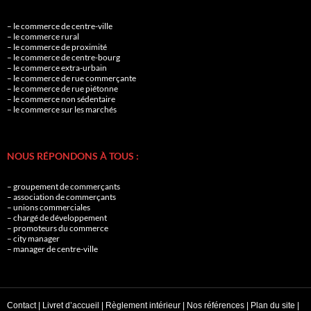
– le commerce de centre-ville
– le commerce rural
– le commerce de proximité
– le commerce de centre-bourg
– le commerce extra-urbain
– le commerce de rue commerçante
– le commerce de rue piétonne
– le commerce non sédentaire
– le commerce sur les marchés
NOUS RÉPONDONS À TOUS :
– groupement de commerçants
– association de commerçants
– unions commerciales
– chargé de développement
– promoteurs du commerce
– city manager
– manager de centre-ville
Contact
|
Livret d’accueil
|
Règlement intérieur
|
Nos références
|
Plan du site
|