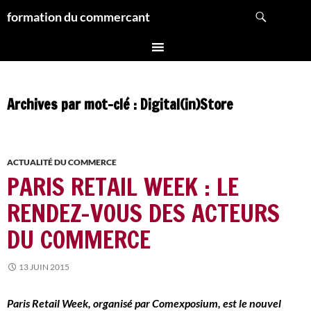
Aller
Recherche
formation du commercant
au
contenu
Archives par mot-clé : Digital(in)Store
ACTUALITÉ DU COMMERCE
PARIS RETAIL WEEK : LE
RENDEZ-VOUS DES ACTEURS
DU COMMERCE
13 JUIN 2015
Paris Retail Week, organisé par Comexposium, est le nouvel