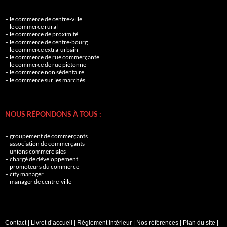
– le commerce de centre-ville
– le commerce rural
– le commerce de proximité
– le commerce de centre-bourg
– le commerce extra-urbain
– le commerce de rue commerçante
– le commerce de rue piétonne
– le commerce non sédentaire
– le commerce sur les marchés
NOUS RÉPONDONS À TOUS :
– groupement de commerçants
– association de commerçants
– unions commerciales
– chargé de développement
– promoteurs du commerce
– city manager
– manager de centre-ville
Contact
|
Livret d’accueil
|
Règlement intérieur
|
Nos références
|
Plan du site
|