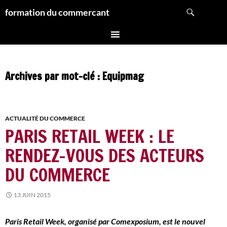
Aller
Recherche
formation du commercant
au
contenu
Archives par mot-clé : Equipmag
ACTUALITÉ DU COMMERCE
PARIS RETAIL WEEK : LE
RENDEZ-VOUS DES ACTEURS
DU COMMERCE
13 JUIN 2015
Paris Retail Week, organisé par Comexposium, est le nouvel